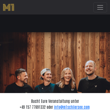
Toggl
Bucht Eure Veranstaltung unter
+49 157 77691332 oder
info@m1schliersee.com