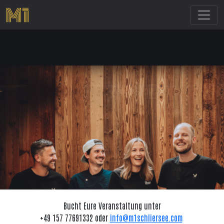
Toggl
Bucht Eure Veranstaltung unter
+49 157 77691332 oder
info@m1schliersee.com